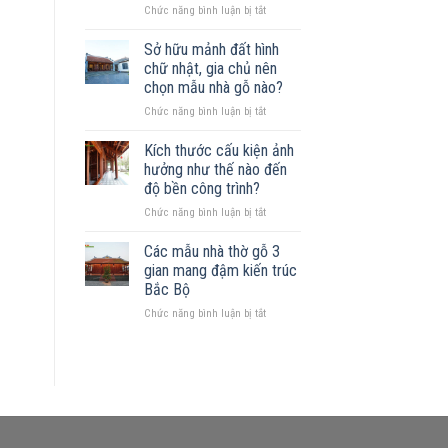
ở
Chức năng bình luận bị tắt
gỗ
Xây
được
nhà
không?
Sở hữu mảnh đất hình
gỗ
Những
chữ nhật, gia chủ nên
trên
mẫu
chọn mẫu nhà gỗ nào?
đất
nhà
ở
Chức năng bình luận bị tắt
khuyết
phù
Sở
góc:
hợp
hữu
Những
Kích thước cấu kiện ảnh
mảnh
nguyên
hưởng như thế nào đến
đất
tắc
độ bền công trình?
hình
quan
ở
Chức năng bình luận bị tắt
chữ
trọng
Kích
nhật,
thước
gia
Các mẫu nhà thờ gỗ 3
cấu
chủ
gian mang đậm kiến trúc
kiện
nên
Bắc Bộ
ảnh
chọn
ở
Chức năng bình luận bị tắt
hưởng
mẫu
Các
như
nhà
mẫu
thế
gỗ
nhà
nào
nào?
thờ
đến
gỗ
độ
3
bền
gian
công