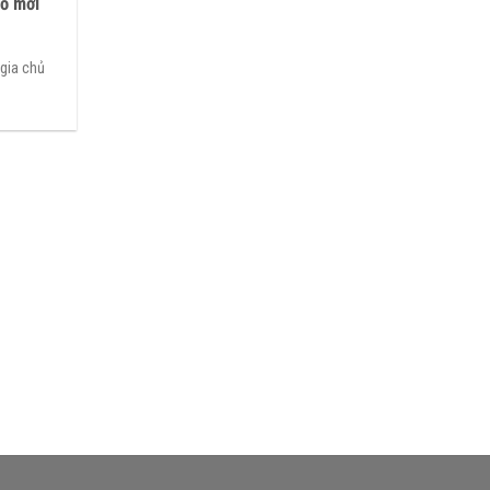
hỏ mới
 gia chủ