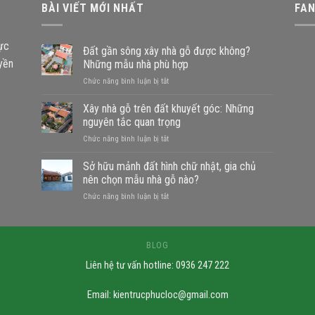
BÀI VIẾT MỚI NHẤT
FA
vực
Đất gần sông xây nhà gỗ được không?
uyền
Những mẫu nhà phù hợp
ở
Chức năng bình luận bị tắt
Đất
gần
Xây nhà gỗ trên đất khuyết góc: Những
sông
nguyên tắc quan trọng
xây
ở
Chức năng bình luận bị tắt
nhà
Xây
gỗ
nhà
Sở hữu mảnh đất hình chữ nhật, gia chủ
được
gỗ
không?
nên chọn mẫu nhà gỗ nào?
trên
Những
ở
Chức năng bình luận bị tắt
đất
mẫu
Sở
khuyết
nhà
hữu
góc:
phù
mảnh
Những
hợp
đất
BLOG
nguyên
hình
tắc
Liên hệ tư vấn hotline: 0936 247 222
chữ
quan
nhật,
trọng
gia
Email:
kientrucphucloc@gmail.com
chủ