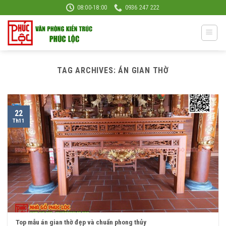
Skip
08:00-18:00
0936 247 222
to
content
TAG ARCHIVES:
ÁN GIAN THỜ
22
Th11
Top mẫu án gian thờ đẹp và chuẩn phong thủy