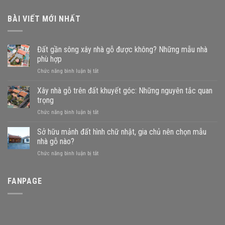
BÀI VIẾT MỚI NHẤT
Đất gần sông xây nhà gỗ được không? Những mẫu nhà
phù hợp
ở
Chức năng bình luận bị tắt
Đất
gần
Xây nhà gỗ trên đất khuyết góc: Những nguyên tắc quan
sông
trọng
xây
ở
Chức năng bình luận bị tắt
nhà
Xây
gỗ
nhà
Sở hữu mảnh đất hình chữ nhật, gia chủ nên chọn mẫu
được
gỗ
không?
nhà gỗ nào?
trên
Những
ở
Chức năng bình luận bị tắt
đất
mẫu
Sở
khuyết
nhà
hữu
góc:
phù
mảnh
FANPAGE
Những
hợp
đất
nguyên
hình
tắc
chữ
quan
nhật,
trọng
gia