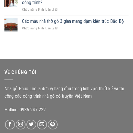
mảnh
Những
công trình?
hợp
đất
nguyên
ở
Chức năng bình luận bị tắt
hình
tắc
Kích
chữ
quan
thước
Các mẫu nhà thờ gỗ 3 gian mang đậm kiến trúc Bắc Bộ
nhật,
trọng
cấu
gia
ở
Chức năng bình luận bị tắt
kiện
chủ
Các
ảnh
nên
mẫu
hưởng
chọn
nhà
như
mẫu
thờ
thế
nhà
gỗ
nào
gỗ
3
đến
nào?
gian
độ
mang
bền
VỀ CHÚNG TÔI
đậm
công
kiến
trình?
trúc
Nhà gỗ Phúc Lộc là đơn vị hàng đầu trong lĩnh vực thiết kế và thi
Bắc
Bộ
công các công trình nhà gỗ cổ truyền Việt Nam.
Hotline: 0936 247 222