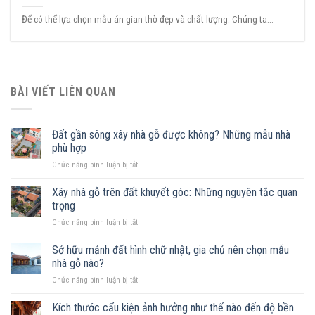
Để có thể lựa chọn mẫu án gian thờ đẹp và chất lượng. Chúng ta...
BÀI VIẾT LIÊN QUAN
Đất gần sông xây nhà gỗ được không? Những mẫu nhà
phù hợp
ở
Chức năng bình luận bị tắt
Đất
gần
Xây nhà gỗ trên đất khuyết góc: Những nguyên tắc quan
sông
trọng
xây
ở
Chức năng bình luận bị tắt
nhà
Xây
gỗ
nhà
Sở hữu mảnh đất hình chữ nhật, gia chủ nên chọn mẫu
được
gỗ
không?
nhà gỗ nào?
trên
Những
ở
Chức năng bình luận bị tắt
đất
mẫu
Sở
khuyết
nhà
hữu
Kích thước cấu kiện ảnh hưởng như thế nào đến độ bền
góc:
phù