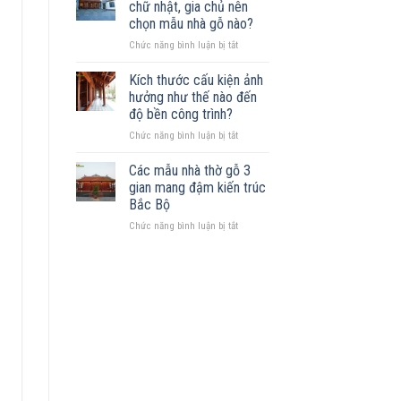
Những
chữ nhật, gia chủ nên
trên
mẫu
chọn mẫu nhà gỗ nào?
đất
nhà
ở
Chức năng bình luận bị tắt
khuyết
phù
Sở
góc:
hợp
hữu
Những
Kích thước cấu kiện ảnh
mảnh
nguyên
hưởng như thế nào đến
đất
tắc
độ bền công trình?
hình
quan
ở
Chức năng bình luận bị tắt
chữ
trọng
Kích
nhật,
thước
gia
Các mẫu nhà thờ gỗ 3
cấu
chủ
gian mang đậm kiến trúc
kiện
nên
Bắc Bộ
ảnh
chọn
ở
Chức năng bình luận bị tắt
hưởng
mẫu
Các
như
nhà
mẫu
thế
gỗ
nhà
nào
nào?
thờ
đến
gỗ
độ
3
bền
gian
công
mang
trình?
đậm
kiến
trúc