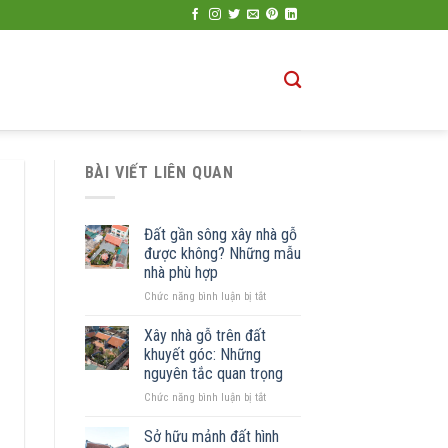
BÀI VIẾT LIÊN QUAN
Đất gần sông xây nhà gỗ
được không? Những mẫu
nhà phù hợp
ở
Chức năng bình luận bị tắt
Đất
gần
Xây nhà gỗ trên đất
sông
khuyết góc: Những
xây
nguyên tắc quan trọng
nhà
ở
Chức năng bình luận bị tắt
gỗ
Xây
được
nhà
không?
Sở hữu mảnh đất hình
gỗ