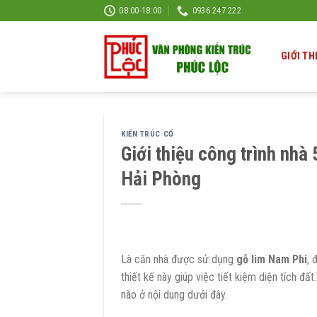
Skip
08:00-18:00
0936 247 222
to
content
GIỚI TH
KIẾN TRÚC CỔ
Giới thiệu công trình nhà 
Hải Phòng
Là căn nhà được sử dụng
gỗ lim Nam Phi
, 
thiết kế này giúp việc tiết kiệm diện tích đ
nào ở nội dung dưới đây.