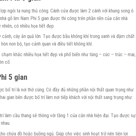
lợp ngói ta nung thủ công. Cánh cửa được làm 2 cánh với khung song ô
nhà gỗ lim Nam Phi 5 gian được thi công trên phần nền của căn nhà
 nhiên, có nhiều họa tiết đẹp.
y cảnh, cây ăn quả lớn. Tạo được bầu không khí trong xanh và đậm chất
hòn non bộ, tạo cảnh quan và điều tiết không khí.
chạm khắc nhiều họa tiết đẹp và phổ biến như tùng – cúc – trúc – mai,
èn cổ.
hi 5 gian
c bố trí là nơi thờ cúng. Có đầy đủ những phần nội thất quan trọng như:
hai gian bên được bố trí làm nơi tiếp khách với nội thất sang trọng như:
rí làm cầu thang sẽ thông với tầng 1 của căn nhà hiện đại. Tạo được sự
 nhau.
kho chứa đồ hoặc buồng ngủ. Giúp cho việc sinh hoạt trở nên tiện lợi