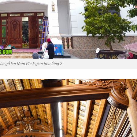
hà gỗ lim Nam Phi 5 gian trên tầng 2