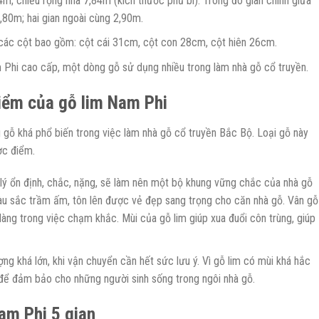
4m; chiều rộng nhà 7,84m (kích thước phủ bì). Trong đó gian chính giữa
2,80m; hai gian ngoài cùng 2,90m.
t các cột bao gồm: cột cái 31cm, cột con 28cm, cột hiên 26cm.
m Phi cao cấp, một dòng gỗ sử dụng nhiều trong làm nhà gỗ cổ truyền.
iểm của gỗ lim Nam Phi
 gỗ khá phổ biến trong việc làm nhà gỗ cổ truyền Bắc Bộ. Loại gỗ này
ợc điểm.
 lý ổn định, chắc, nặng, sẽ làm nên một bộ khung vững chắc của nhà gỗ
màu sắc trầm ấm, tôn lên được vẻ đẹp sang trọng cho căn nhà gỗ. Vân gỗ
àng trong việc chạm khắc. Mùi của gỗ lim giúp xua đuổi côn trùng, giúp
g khá lớn, khi vận chuyển cần hết sức lưu ý. Vì gỗ lim có mùi khá hắc
ng để đảm bảo cho những người sinh sống trong ngôi nhà gỗ.
am Phi 5 gian