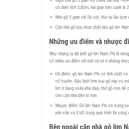
Ngôi nhà gỗ 5 gian với chiều dài nhà 14,4
có diện tích 2,82m; hai gian bên cạnh là 
Nhà gỗ 5 gian với 26 cột, thứ tự lần lượ
Căn nhà gỗ lựa chọn chất liệu gỗ lim Na
Những ưu điểm và nhược đ
Như chúng ta đã biết gỗ lim Nam Phi là dòng
có nhiều ưu điểm nổi bật và số ít những như
Ưu điểm: gỗ lim Nam Phi có tính chất cơ
cổ truyền. Đặc biệt hơn loại gỗ này có 
lim ở dạng xoắn khá đẹp, thớ gỗ mịn dễ d
cho căn nhà bền bỉ hơn.
Nhược điểm: Gỗ lim Nam Phi có trọng lượn
nên cần xử lí tốt trong quá trình thi cô
Bên ngoài căn nhà gỗ lim N