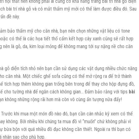
rí nội thất nên không phải ai cũng có khả năng trang bài trí nhà gỗ diện
cách bài trí nhà gỗ và có mắt thẩm mỹ mới có thể làm được điều đó. Sau
vấn đề này.
ảm bảo thẩm mỹ cho căn nhà, bạn nên chọn những vật liệu có tone
 hoặc có thể là các họa tiết thổ cẩm kết hợp cây xanh cũng sẽ rất hợp
ụng nên là gỗ, da, kim loại mỏng để không mang tới sự nặng nề cho căn
à gỗ diện tích nhỏ nên bạn cần sử dụng các vật dụng nhiều chức năng
i cho căn nhà. Một chiếc ghế sofa cũng có thể mở rộng ra để trở thành
ể tích hợp thêm không gian trống bên trong để thay cho hộp đựng đồ,
thế cho tường nhà để ngăn cách không gian… Đảm bảo rằng với tips
bài
ạn không những rộng rãi hơn mà còn vô cùng ấn tượng nữa đấy!
: Trước khi mua một món đồ nào đó, bạn cần cân nhắc kỹ xem có thể
hay không. Bởi nhiều khi chúng ta mua đồ vì “muốn” chứ không phải vì
sự bừa bộn với quá nhiều đồ đạc không cần thiết. Ngoài ra thì bạn có
cá nhân sao cho phù hợp.