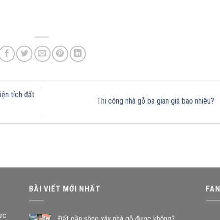
iện tích đất
Thi công nhà gỗ ba gian giá bao nhiêu?
BÀI VIẾT MỚI NHẤT
FA
vực
Đất gần sông xây nhà gỗ được không?