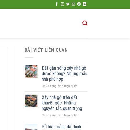
BÀI VIẾT LIÊN QUAN
Đất gần sông xây nhà gỗ
được không? Những mẫu
nhà phù hợp
ở
Chức năng bình luận bị tắt
Đất
gần
Xây nhà gỗ trên đất
sông
khuyết góc: Những
xây
nguyên tắc quan trọng
nhà
ở
Chức năng bình luận bị tắt
gỗ
Xây
được
nhà
không?
Sở hữu mảnh đất hình
gỗ