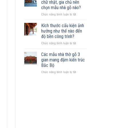
Những
chữ nhật, gia chủ nên
trên
mẫu
chọn mẫu nhà gỗ nào?
đất
nhà
ở
Chức năng bình luận bị tắt
khuyết
phù
Sở
góc:
hợp
hữu
Những
Kích thước cấu kiện ảnh
mảnh
nguyên
hưởng như thế nào đến
đất
tắc
độ bền công trình?
hình
quan
ở
Chức năng bình luận bị tắt
chữ
trọng
Kích
nhật,
thước
gia
Các mẫu nhà thờ gỗ 3
cấu
chủ
gian mang đậm kiến trúc
kiện
nên
Bắc Bộ
ảnh
chọn
ở
Chức năng bình luận bị tắt
hưởng
mẫu
Các
như
nhà
mẫu
thế
gỗ
nhà
nào
nào?
thờ
đến
gỗ
độ
3
bền
gian
công
mang
trình?
đậm
kiến
trúc