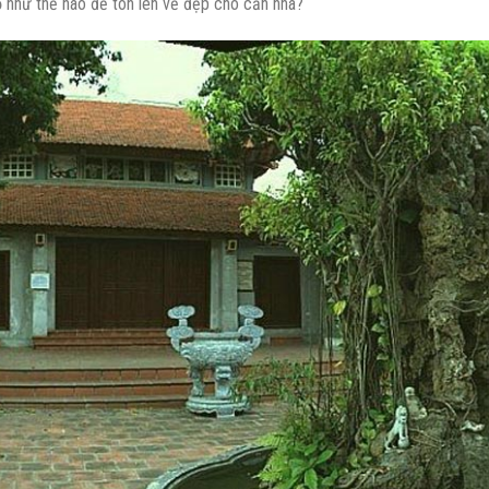
ỗ
như thế nào để tôn lên vẻ đẹp cho căn nhà?