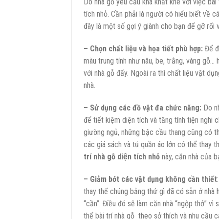
Do nhà gỗ yêu cầu khá khắt khe với việc bài t
tích nhỏ. Cần phải là người có hiểu biết về 
đây là một số gợi ý giành cho bạn để gỡ rối 
– Chọn chất liệu và họa tiết phù hợp:
Để đ
màu trung tính như nâu, be, trắng, vàng gỗ…
với nhà gỗ đấy. Ngoài ra thì chất liệu vật d
nhà.
– Sử dụng các đồ vật đa chức năng:
Do nh
để tiết kiệm diện tích và tăng tính tiện ngh
giường ngủ, những bậc cầu thang cũng có th
các giá sách và tủ quần áo lớn có thể thay 
trí nhà gỗ diện tích nhỏ
này, căn nhà của b
– Giảm bớt các vật dụng không cần thiết
thay thế chúng bằng thứ gì đã có sẵn ở nhà 
“cần”. Điều đó sẽ làm căn nhà “ngộp thở” vì 
thể bài trí nhà gỗ theo sở thích và nhu cầu 