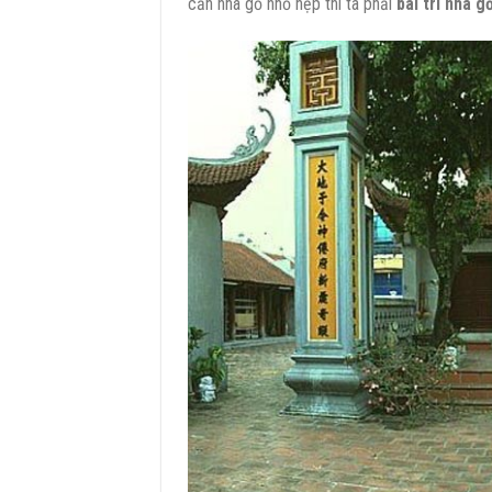
căn nhà gỗ nhỏ hẹp thì ta phải
bài trí nhà g