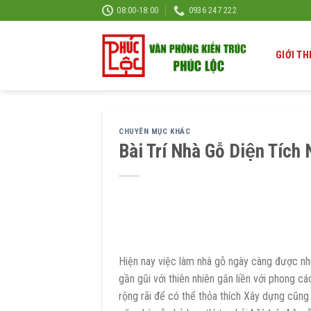
Skip
08:00-18:00
0936 247 222
to
content
GIỚI TH
CHUYÊN MỤC KHÁC
Bài Trí Nhà Gỗ Diện Tích
Hiện nay việc làm nhà gỗ ngày càng được nh
gần gũi với thiên nhiên gắn liền với phong
rộng rãi để có thể thỏa thích Xây dựng cũn