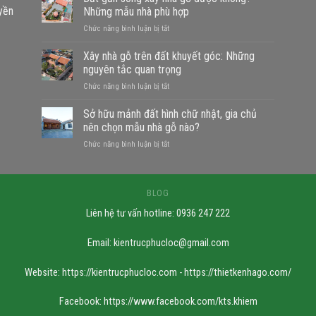
uyền
Những mẫu nhà phù hợp
ở
Chức năng bình luận bị tắt
Đất
gần
Xây nhà gỗ trên đất khuyết góc: Những
sông
nguyên tắc quan trọng
xây
ở
Chức năng bình luận bị tắt
nhà
Xây
gỗ
nhà
Sở hữu mảnh đất hình chữ nhật, gia chủ
được
gỗ
không?
nên chọn mẫu nhà gỗ nào?
trên
Những
ở
Chức năng bình luận bị tắt
đất
mẫu
Sở
khuyết
nhà
hữu
góc:
phù
mảnh
Những
hợp
đất
BLOG
nguyên
hình
tắc
Liên hệ tư vấn hotline: 0936 247 222
chữ
quan
nhật,
trọng
gia
Email:
kientrucphucloc@gmail.com
chủ
nên
Website: https://kientrucphucloc.com - https://thietkenhago.com/
chọn
mẫu
nhà
Facebook: https://www.facebook.com/kts.khiem
gỗ