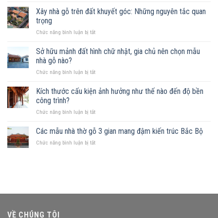
Đất
gần
Xây nhà gỗ trên đất khuyết góc: Những nguyên tắc quan
sông
trọng
xây
ở
Chức năng bình luận bị tắt
nhà
Xây
gỗ
nhà
Sở hữu mảnh đất hình chữ nhật, gia chủ nên chọn mẫu
được
gỗ
không?
nhà gỗ nào?
trên
Những
ở
Chức năng bình luận bị tắt
đất
mẫu
Sở
khuyết
nhà
hữu
Kích thước cấu kiện ảnh hưởng như thế nào đến độ bền
góc:
phù
mảnh
Những
công trình?
hợp
đất
nguyên
ở
Chức năng bình luận bị tắt
hình
tắc
Kích
chữ
quan
thước
Các mẫu nhà thờ gỗ 3 gian mang đậm kiến trúc Bắc Bộ
nhật,
trọng
cấu
gia
ở
Chức năng bình luận bị tắt
kiện
chủ
Các
ảnh
nên
mẫu
hưởng
chọn
nhà
như
mẫu
thờ
thế
nhà
gỗ
nào
gỗ
3
đến
nào?
gian
độ
mang
bền
VỀ CHÚNG TÔI
đậm