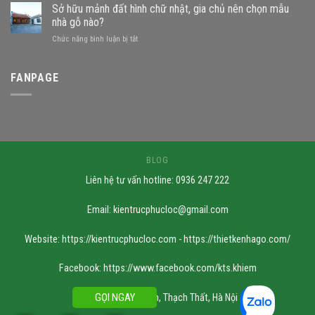
nhà
Sở hữu mảnh đất hình chữ nhật, gia chủ nên chọn mẫu
được
gỗ
không?
nhà gỗ nào?
trên
Những
ở
Chức năng bình luận bị tắt
đất
mẫu
Sở
khuyết
nhà
hữu
góc:
phù
mảnh
FANPAGE
Những
hợp
đất
nguyên
hình
tắc
chữ
quan
nhật,
trọng
gia
chủ
nên
BLOG
chọn
Liên hệ tư vấn hotline: 0936 247 222
mẫu
nhà
gỗ
Email:
kientrucphucloc@gmail.com
nào?
Website: https://kientrucphucloc.com - https://thietkenhago.com/
Facebook: https://www.facebook.com/kts.khiem
GỌI NGAY
Xưởng SX: Cần Kiệm, Thạch Thất, Hà Nội