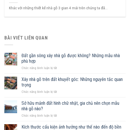
Khác với những thiết kế nhà gỗ 3 gian 4 mái trên chúng ta đã...
BÀI VIẾT LIÊN QUAN
Đất gần sông xây nhà gỗ được không? Những mẫu nhà
phù hợp
ở
Chức năng bình luận bị tắt
Đất
gần
Xây nhà gỗ trên đất khuyết góc: Những nguyên tắc quan
sông
trọng
xây
ở
Chức năng bình luận bị tắt
nhà
Xây
gỗ
nhà
Sở hữu mảnh đất hình chữ nhật, gia chủ nên chọn mẫu
được
gỗ
không?
nhà gỗ nào?
trên
Những
ở
Chức năng bình luận bị tắt
đất
mẫu
Sở
khuyết
nhà
hữu
Kích thước cấu kiện ảnh hưởng như thế nào đến độ bền
góc:
phù