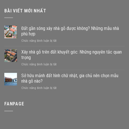
BÀI VIẾT MỚI NHẤT
Đất gần sông xây nhà gỗ được không? Những mẫu nhà
phù hợp
ở
Chức năng bình luận bị tắt
Đất
gần
Xây nhà gỗ trên đất khuyết góc: Những nguyên tắc quan
sông
trọng
xây
ở
Chức năng bình luận bị tắt
nhà
Xây
gỗ
nhà
Sở hữu mảnh đất hình chữ nhật, gia chủ nên chọn mẫu
được
gỗ
không?
nhà gỗ nào?
trên
Những
ở
Chức năng bình luận bị tắt
đất
mẫu
Sở
khuyết
nhà
hữu
góc:
phù
mảnh
FANPAGE
Những
hợp
đất
nguyên
hình
tắc
chữ
quan
nhật,
trọng
gia