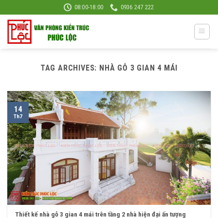
Skip
08:00-18:00
0936 247 222
to
content
TAG ARCHIVES:
NHÀ GỖ 3 GIAN 4 MÁI
14
Th7
Thiết kế nhà gỗ 3 gian 4 mái trên tầng 2 nhà hiện đại ấn tượng