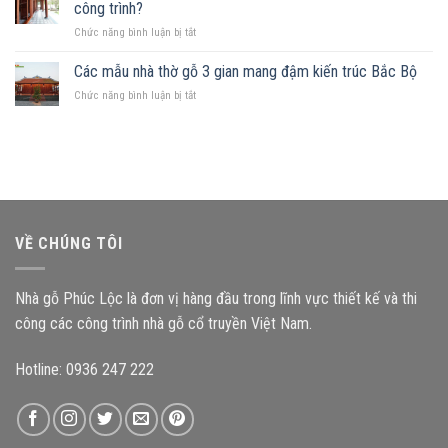
mảnh
Những
công trình?
hợp
đất
nguyên
ở
Chức năng bình luận bị tắt
hình
tắc
Kích
chữ
quan
thước
Các mẫu nhà thờ gỗ 3 gian mang đậm kiến trúc Bắc Bộ
nhật,
trọng
cấu
gia
ở
Chức năng bình luận bị tắt
kiện
chủ
Các
ảnh
nên
mẫu
hưởng
chọn
nhà
như
mẫu
thờ
thế
nhà
gỗ
nào
gỗ
3
đến
nào?
gian
độ
mang
bền
VỀ CHÚNG TÔI
đậm
công
kiến
trình?
trúc
Nhà gỗ Phúc Lộc là đơn vị hàng đầu trong lĩnh vực thiết kế và thi
Bắc
Bộ
công các công trình nhà gỗ cổ truyền Việt Nam.
Hotline: 0936 247 222