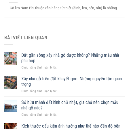
Gỗ lim Nam Phi thuộc vào hàng tứ thiết (đinh, lim, sến, táu) là những...
BÀI VIẾT LIÊN QUAN
Đất gần sông xây nhà gỗ được không? Những mẫu nhà
phù hợp
ở
Chức năng bình luận bị tắt
Đất
gần
Xây nhà gỗ trên đất khuyết góc: Những nguyên tắc quan
sông
trọng
xây
ở
Chức năng bình luận bị tắt
nhà
Xây
gỗ
nhà
Sở hữu mảnh đất hình chữ nhật, gia chủ nên chọn mẫu
được
gỗ
không?
nhà gỗ nào?
trên
Những
ở
Chức năng bình luận bị tắt
đất
mẫu
Sở
khuyết
nhà
hữu
Kích thước cấu kiện ảnh hưởng như thế nào đến độ bền
góc:
phù