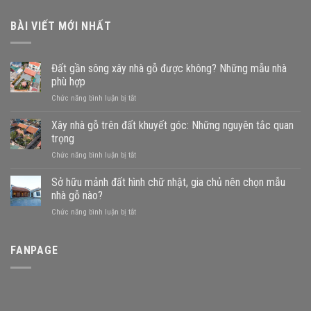
BÀI VIẾT MỚI NHẤT
Đất gần sông xây nhà gỗ được không? Những mẫu nhà
phù hợp
ở
Chức năng bình luận bị tắt
Đất
gần
Xây nhà gỗ trên đất khuyết góc: Những nguyên tắc quan
sông
trọng
xây
ở
Chức năng bình luận bị tắt
nhà
Xây
gỗ
nhà
Sở hữu mảnh đất hình chữ nhật, gia chủ nên chọn mẫu
được
gỗ
không?
nhà gỗ nào?
trên
Những
ở
Chức năng bình luận bị tắt
đất
mẫu
Sở
khuyết
nhà
hữu
góc:
phù
mảnh
FANPAGE
Những
hợp
đất
nguyên
hình
tắc
chữ
quan
nhật,
trọng
gia