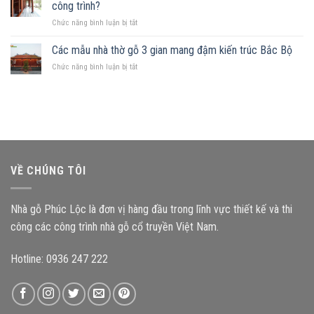
mảnh
Những
công trình?
hợp
đất
nguyên
ở
Chức năng bình luận bị tắt
hình
tắc
Kích
chữ
quan
thước
Các mẫu nhà thờ gỗ 3 gian mang đậm kiến trúc Bắc Bộ
nhật,
trọng
cấu
gia
ở
Chức năng bình luận bị tắt
kiện
chủ
Các
ảnh
nên
mẫu
hưởng
chọn
nhà
như
mẫu
thờ
thế
nhà
gỗ
nào
gỗ
3
đến
nào?
gian
độ
mang
bền
VỀ CHÚNG TÔI
đậm
công
kiến
trình?
trúc
Nhà gỗ Phúc Lộc là đơn vị hàng đầu trong lĩnh vực thiết kế và thi
Bắc
Bộ
công các công trình nhà gỗ cổ truyền Việt Nam.
Hotline: 0936 247 222