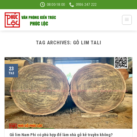
Skip
08:00-18:00
0936 247 222
to
content
TAG ARCHIVES:
GỖ LIM TALI
23
Th3
Gỗ lim Nam Phi có phù hợp để làm nhà gỗ kẻ truyền không?